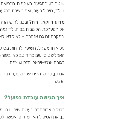
שיטה זו, המגיעה מעולמות הרפואה 
ושלד, טיפול בעור, ואף ביצירת הרגעה
מדוע דווקא… ריח?
ובכן, לחוש הריח
אל המערכת הלימבית במוח. לדוגמה, 
ובמקרה זה גם אזהרה – לא כדאי לאכול אוכל מקולקל (עובדה מעניינ
על אותו משקל, חשיפה לריחות מסוג א
האקליפטוס, שמוכר היטב כאן בישראל
כגורם אנטי-ויראלי חזק ועוצמתי.
אם כן, לחוש הריח יש השפעה רבה על 
הרגשי.
איך הגישה עובדת בפועל?
בטיפול ארומתרפי נעשה שימוש בשמנים
כן, את הטיפול הארומתרפי אפשר לקבל