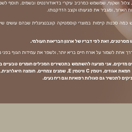
, צלול ושקוף, שמשמש כמרכיב עיקרי בדאודורנטים ובשמים, תוסף לשמני
וח הארוך, ומגביר את פגיעותו וקצב הזדקנותו.
כמה סכנות קיימות במוצרי קוסמטיקה קונבנציונלית שבהם עושים שימו
מסרטנים, זאת לפי דבריו של ארגון הבריאות העולמי.
דרך אחת לשמור על אורח חיים בריא יותר, ולשפר את עמידות הגוף בפני 
ם מזיקים, אני מציעה להשתמש בתכשירים המכילים חומרים טבעיים ב
והגוף ללא שום סכנה או נזק, כמו חמאת אגוזים, ויטמין C וויטמין E, ש
יקים לתכשיר גם סגולות רפואיות וגם ריח נעים.