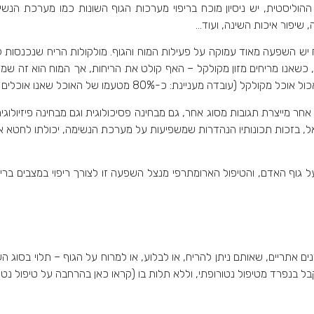
ההוליסטית, יש ניסיון מוכח בריפוי מערכות הגוף השונות כמו מערכת הנ
, שיפור איכות השינה, ועוד…
 יש השפעה מאוד עמוקה על פעילות המוח והגוף. מולקולות הריח שנכנסות ל
כשאנו מריחים מזון מקולקל – האף קולט את הריחות, אך המוח הוא זה שמ
ת: כ-80% מטעמו של האוכל שאנו אוכלים נקבע על ידי חוש הריח שלנו).
חר מייצרת תגובות מסוג אחר, גם מבחינה פסיכולוגית וגם מבחינה פיזיולו
, בזכות תכונותיו הנהדרות שמשפיעות על מערכת הנשימה, יכולתו לחטא את 
גוף האדם, והטיפול הארומתרפי מנצל השפעה זו לצורך ריפוי במצבים בריאותי
 אתריים, שאותם ניתן להריח, או לבלוע, או למרוח על הגוף – תלוי בסוג הש
 בנפרד מטיפול נטורופתי, וללא תלות בו (קראו כאן בהרחבה על טיפול נטור