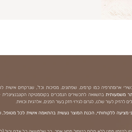
רי ארומתרפיה כמו קרמים, שפתונים, מסיכות וכד', שנרקחים אישית 
תר משמעותית
בהשוואה לתכשירים הנמכרים בקוסמטיקה הקונבנציונלית 
ם להזיק לעור שלנו, לגרום לגירוי חזק בעור הפנים, אלרגיות וכוויות.
 מציעה ללקוחותיי, הכנת המוצר נעשית בהתאמה אישית לכל מטופל, ו
ן להזמין ממני ללא תלות בטיפול מסוג אחר, כך שלמעשה כל אדם יכול (ל