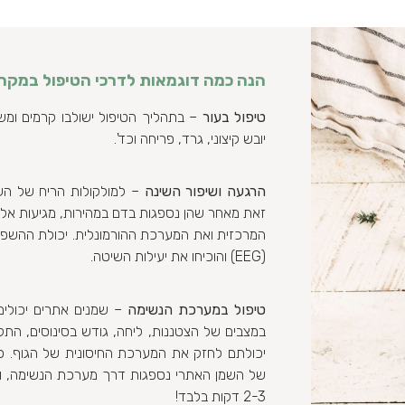
הנה כמה דוגמאות לדרכי הטיפול במקרי
טיפול בעור
– בתהליך הטיפול ישולבו קרמים ומשחו
יובש קיצוני, גרד, פריחה וכד'.
הרגעה ושיפור השינה
– למולקולות הריח של הש
זאת מאחר שהן נספגות בדם במהירות, מגיעות אל
המרכזית ואת המערכת ההורמונלית. יכולת ההשפעה
(EEG) והוכיחו את יעילות השיטה.
טיפול במערכת הנשימה
– שמנים אתרים יכולי
במצבים של הצטננות, ליחה, גודש בסינוסים, הת
יכולתם לחזק את המערכת החיסונית של הגוף. כ
של השמן האתרי נספגות דרך מערכת הנשימה, וא
2-3 דקות בלבד!